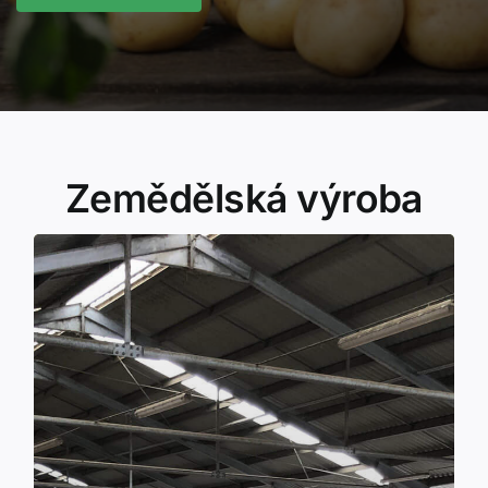
Zemědělská výroba
Živočišná výroba
aše družstvo
V živočišné výrobě je n
na chov skotu. Chováme český
zaměřeno
strakatý skot, který je soustředěn na třech
farmách. Máme uzavřený obrat stáda. Na
farmě v České Olešné jsou ustájeny dojné
, vysokobřezí
v počtu okolo 280 kusů
krávy