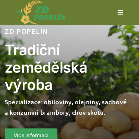
Skip
to
Toggle
content
Navigat
ZD POPELÍN
O nás
Tradiční
Aktuality
zemědělská
Výroby
výroba
Kontakt
Specializace: obiloviny, olejniny, sadbové
a konzumní brambory, chov skotu.
Více informací