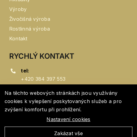
Výroby
Živočišná výroba
Rostlinná výroba
Kontakt
RYCHLÝ KONTAKT
tel:
+420 384 397 553
e-mail:
Na těchto webových stránkách jsou využívány
zd@zd-popelin.cz
cookies k vylepšení poskytovaných služeb a pro
Nenechte si ujít poslední novinky.
zvýšení komfortu při prohlížení.
adresa:
Přihlaste se k odběru novinek z našeho webu.
Popelín 189, 378 55
Nastavení cookies
Emailová
adresa
*
Zakázat vše