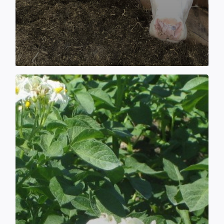
přední místa v okresní mléčné lize.
Zobrazit více
Pěstované odrůdy
brambor
Hospodaříme na výměře 1000 hektarů
zemědělské půdy, na farmách v Popelíně,
v České Olešné, v Bořetíně a v Bednárečku.
Z toho je cca 750 hektarů půdy orné
a zbytek jsou trvalé travní porosty. Hlavní