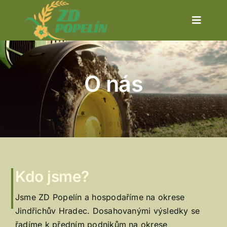
Skip
to
Toggle
content
Navigat
O nás
O nás
Aktuality
Výroby
Kontakt
Kdo jsme?
Jsme ZD Popelín a hospodaříme na okrese
Jindřichův Hradec. Dosahovanými výsledky se
řadíme k předním podnikům na okrese