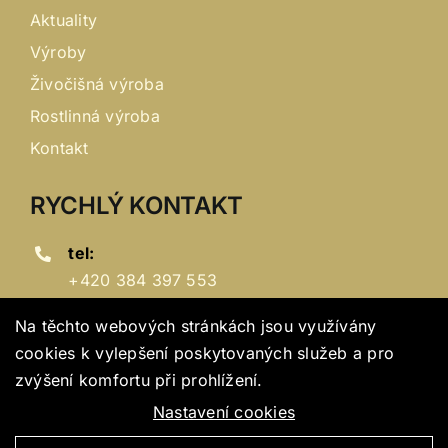
Aktuality
Výroby
Živočišná výroba
Rostlinná výroba
Kontakt
RYCHLÝ KONTAKT
tel:
+420 384 397 553
e-mail:
Na těchto webových stránkách jsou využívány
zd@zd-popelin.cz
cookies k vylepšení poskytovaných služeb a pro
zvýšení komfortu při prohlížení.
adresa:
Popelín 189, 378 55
Nastavení cookies